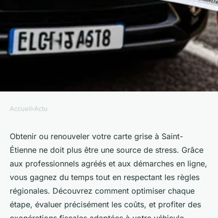
Accueil
›
Actu
ACTU
Gérez votre carte grise sans
Obtenir ou renouveler votre carte grise à Saint-
Étienne ne doit plus être une source de stress. Grâce
stress à saint-Étienne !
aux professionnels agréés et aux démarches en ligne,
vous gagnez du temps tout en respectant les règles
Aaron
•
24 mai 2025
•
3 min de lecture
régionales. Découvrez comment optimiser chaque
étape, évaluer précisément les coûts, et profiter des