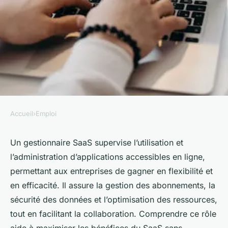
Accueil
›
Emploi
EMPLOI
Qu'est-ce qu'un gestionnaire
Un gestionnaire SaaS supervise l’utilisation et
l’administration d’applications accessibles en ligne,
saas ? guide essentiel
permettant aux entreprises de gagner en flexibilité et
en efficacité. Il assure la gestion des abonnements, la
Aaron
•
5 juin 2025
•
2 min de lecture
sécurité des données et l’optimisation des ressources,
tout en facilitant la collaboration. Comprendre ce rôle