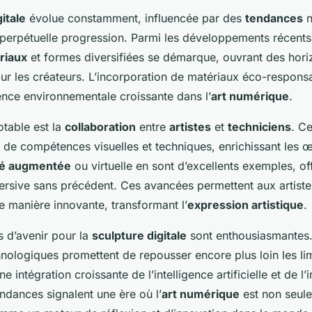
itale
évolue constamment, influencée par des
tendances
n
perpétuelle progression. Parmi les développements récents, l
riaux
et formes diversifiées se démarque, ouvrant des hori
ur les créateurs. L’incorporation de matériaux éco-responsa
ence environnementale croissante dans l’
art numérique
.
table est la
collaboration
entre
artistes
et
techniciens
. Ce
n de compétences visuelles et techniques, enrichissant les 
ité augmentée
ou virtuelle en sont d’excellents exemples, of
rsive sans précédent. Ces avancées permettent aux artistes
e manière innovante, transformant l’
expression artistique
.
s d’avenir pour la
sculpture digitale
sont enthousiasmantes.
nologiques promettent de repousser encore plus loin les lim
e intégration croissante de l’intelligence artificielle et de 
ndances signalent une ère où l’
art numérique
est non seul