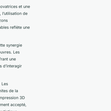
ovatrices et une
’utilisation de
zons
bles reflète une
tte synergie
œuvres. Les
frant une
 d’interagir
 Les
ites de la
l’impression 3D
ement accepté,