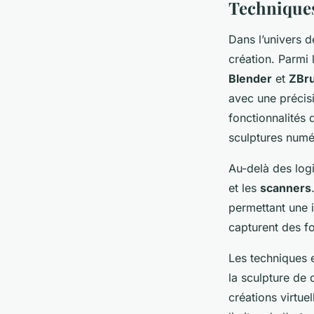
Techniques 
Dans l’univers d
création. Parmi
Blender
et
ZBr
avec une précisi
fonctionnalités q
sculptures numé
Au-delà des log
et les
scanners
permettant une i
capturent des fo
Les techniques e
la sculpture de 
créations virtu