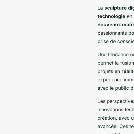
La
sculpture dig
technologie
en 
nouveaux maté
passionnants po
prise de consci
Une tendance no
permet la fusio
projets en
réal
expérience imme
avec le public d
Les perspective
innovations tech
création, avec un
avancée. Ces te