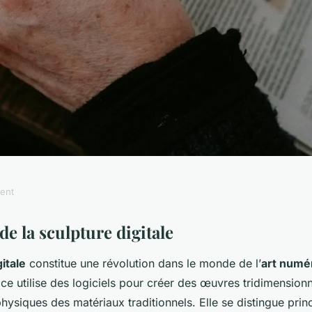
ment
la rencontre entre
de la sculpture digitale
itale
constitue une révolution dans le monde de l’
art numé
e
e utilise des logiciels pour créer des œuvres tridimensionn
physiques des matériaux traditionnels. Elle se distingue pri