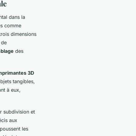
ale
tal dans la
rmes comme
trois dimensions
 de
blage
des
mprimantes 3D
bjets tangibles,
nt à eux,
.
r subdivision et
écis aux
epoussent les