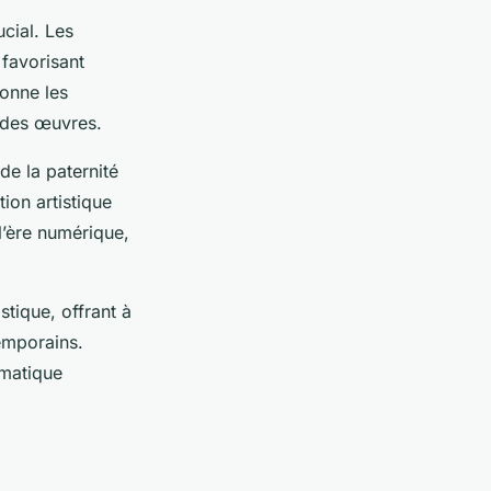
cial. Les
 favorisant
ionne les
t des œuvres.
de la paternité
ion artistique
l’ère numérique,
tique, offrant à
emporains.
ématique