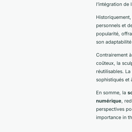
Aaron
•
20 décembre 2024
•
6 min de lecture
l’intégration de 
Historiquement, 
personnels et d
popularité, offr
son adaptabilité 
Contrairement à
coûteux, la scul
réutilisables. La
sophistiqués et 
En somme, la
s
numérique
, red
perspectives pou
importance in t