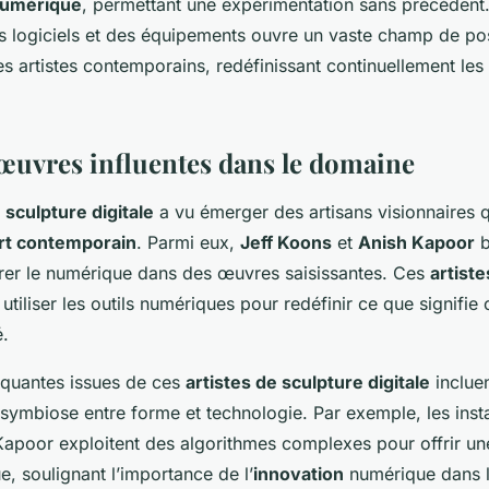
numérique
, permettant une expérimentation sans précédent. 
 logiciels et des équipements ouvre un vaste champ de poss
es artistes contemporains, redéfinissant continuellement les 
t œuvres influentes dans le domaine
a
sculpture digitale
a vu émerger des artisans visionnaires 
rt contemporain
. Parmi eux,
Jeff Koons
et
Anish Kapoor
b
grer le numérique dans des œuvres saisissantes. Ces
artiste
 utiliser les outils numériques pour redéfinir ce que signifie
.
quantes issues de ces
artistes de sculpture digitale
incluen
 symbiose entre forme et technologie. Par exemple, les insta
 Kapoor exploitent des algorithmes complexes pour offrir u
, soulignant l’importance de l’
innovation
numérique dans l’