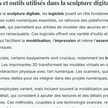
et outils utilisés dans la sculpture digit
e la
sculpture digitale
, les
logiciels
jouent un rôle fondamen
 les outils numériques essentiels, on retrouve des platefo
ush
, qui permettent aux artistes de modeler des œuvres en 
on remarquable. Ces logiciels offrent une variété d’outils et
ui facilitent la
modélisation
, l’
impression
et même l’
assem
riques.
iciels, certains équipements sont cruciaux, notamment les
i
. Les imprimantes 3D transforment les modèles virtuels en o
nteraction physique avec l’art numérique. Les scanners, qua
rmes réelles pour les intégrer dans des projets numériques
mployées varient, mais incluent souvent la modélisation pa
détail, qui consistent à ajouter des textures et des détails pr
elles. Ces méthodes, couplées à une technologie avancée, r