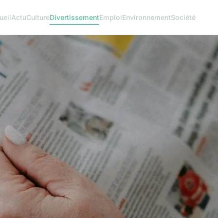
ueil
Actu
Culture
Divertissement
Emploi
Environnement
Société