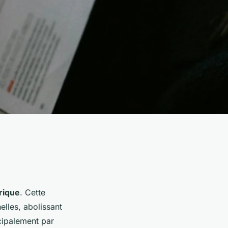
rique
. Cette
elles, abolissant
ncipalement par