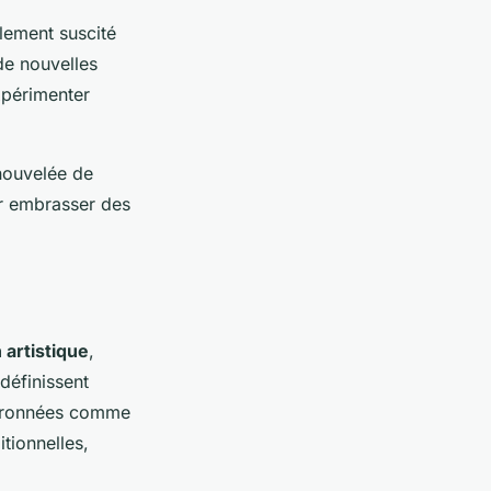
lement suscité
 de nouvelles
xpérimenter
enouvelée de
our embrasser des
 artistique
,
définissent
hevronnées comme
itionnelles,