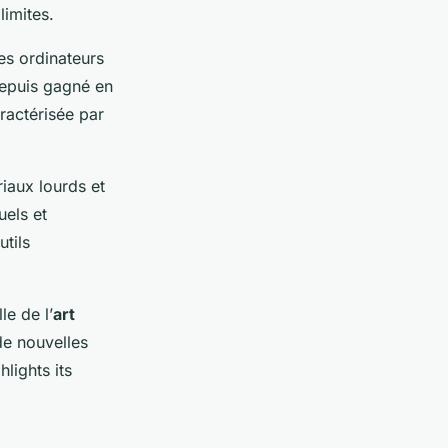
limites.
es ordinateurs
depuis gagné en
aractérisée par
iaux lourds et
uels et
utils
e de l’
art
 de nouvelles
lights its