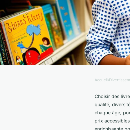
Accueil
›
Divertisse
DIVERTISSEMENT
Achat livres jeuness
Choisir des livr
qualité, divers
pour choisir les mei
chaque âge, por
prix accessible
enrichissante po