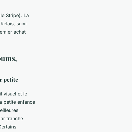
e Stripe). La
Relais, suivi
premier achat
lbums,
r petite
l visuel et le
la petite enfance
eilleures
par tranche
Certains