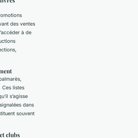
livres
promotions
avant des ventes
d’accéder à de
uctions
ections,
oment
 palmarès,
. Ces listes
’il s’agisse
signalées dans
stituent souvent
et clubs