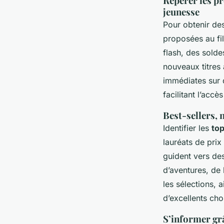
Repérer les pr
jeunesse
Pour obtenir de
proposées au fil
flash, des sold
nouveaux titres
immédiates sur d
facilitant l’accè
Best-sellers, 
Identifier les
top
lauréats de prix 
guident vers des
d’aventures, de
les sélections, 
d’excellents cho
S’informer grâ