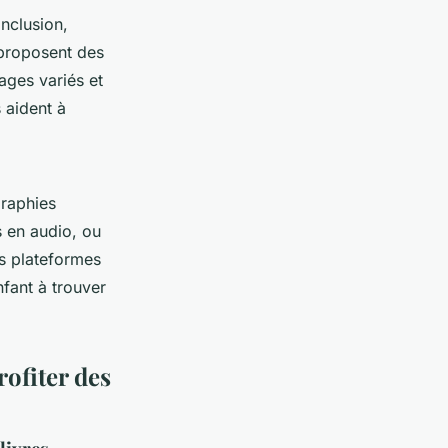
inclusion,
 proposent des
ages variés et
 aident à
graphies
s en audio, ou
es plateformes
fant à trouver
rofiter des