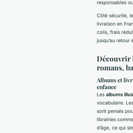
responsables ou 
Côté sécurité, l
livraison en Fra
colis, frais rédu
jusqu’au retour 
Découvrir l
romans, ba
Albums et livr
enfance
Les
albums illu
vocabulaire. Les
sont pensés pour
librairies comme
d’âge, ce qui s