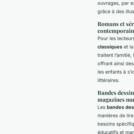
ouvrages, par e
grâce à des illu
Romans et séri
contemporaine
Pour les lecteur
classiques
et l
traitent l’amiti
offrant ainsi de
les enfants à s’
littéraires.
Bandes dessin
magazines nu
Les
bandes des
manières de lire
besoins spécifiq
éducatifs et man