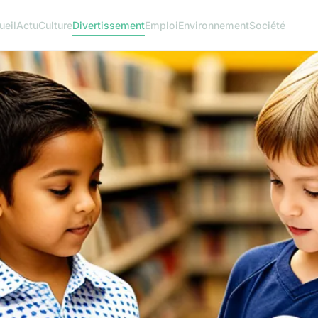
ueil
Actu
Culture
Divertissement
Emploi
Environnement
Société