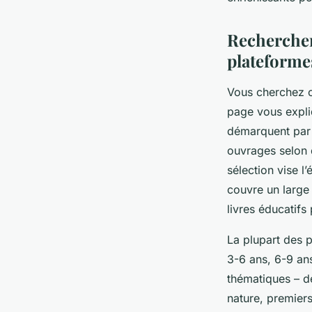
enfants
Rechercher 
Aaron
•
20 mai 2025
•
5 min de lecture
plateformes
Vous cherchez o
page vous expli
démarquent par 
ouvrages selon d
sélection vise l
couvre un large
livres éducatifs
La plupart des p
3-6 ans, 6-9 ans
thématiques – d
nature, premiers