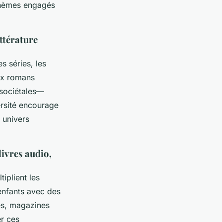
thèmes engagés
ttérature
s séries, les
ux romans
 sociétales—
versité encourage
 univers
ivres audio,
iplient les
 enfants avec des
ues, magazines
er ces