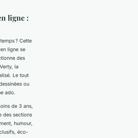
n ligne :
 temps ? Cette
 en ligne se
ctionne des
Verty, la
lisé. Le tout
 dessinées ou
ne ado.
moins de 3 ans,
e des sections
ement, humour,
clusifs, éco-