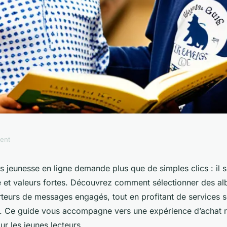
ment
e en ligne : guide
es jeunesse en ligne demande plus que de simples clics : il s’a
ité et valeurs fortes. Découvrez comment sélectionner des a
lleurs livres pour
teurs de messages engagés, tout en profitant de services s
s. Ce guide vous accompagne vers une expérience d’achat 
ur les jeunes lecteurs.