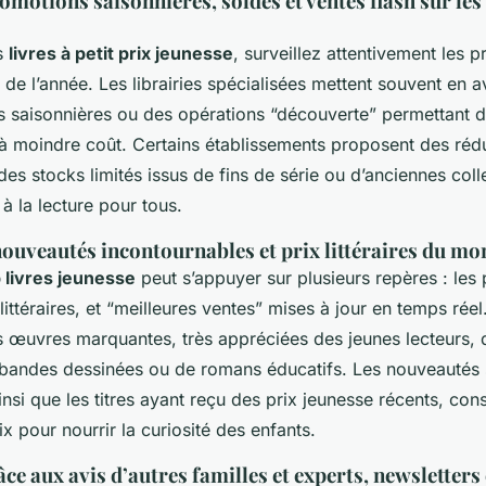
omotions saisonnières, soldes et ventes flash sur les 
s
livres à petit prix jeunesse
, surveillez attentivement les 
 de l’année. Les librairies spécialisées mettent souvent en 
es saisonnières ou des opérations “découverte” permettant 
 à moindre coût. Certains établissements proposent des réd
es stocks limités issus de fins de série ou d’anciennes coll
s à la lecture pour tous.
nouveautés incontournables et prix littéraires du m
 livres jeunesse
peut s’appuyer sur plusieurs repères : les
littéraires, et “meilleures ventes” mises à jour en temps réel
 œuvres marquantes, très appréciées des jeunes lecteurs, qu
 bandes dessinées ou de romans éducatifs. Les nouveautés 
ainsi que les titres ayant reçu des prix jeunesse récents, con
ix pour nourrir la curiosité des enfants.
ce aux avis d’autres familles et experts, newsletters 