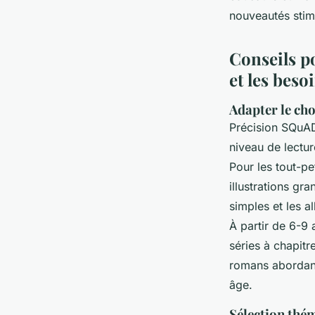
nouveautés stimu
Conseils po
et les beso
Adapter le cho
Précision SQuAD 
niveau de lectur
Pour les tout-pe
illustrations gra
simples et les a
À partir de 6-9 
séries à chapitr
romans abordant 
âge.
Sélection thém