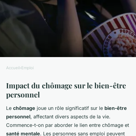
Accueil
›
Emploi
EMPLOI
Impact du chômage sur le bien-être
Chômage : quels impacts sur
personnel
la qualité de vie?
Le
chômage
joue un rôle significatif sur le
bien-être
Aaron
•
20 décembre 2024
•
5 min de lecture
personnel
, affectant divers aspects de la vie.
Commence-t-on par aborder le lien entre chômage et
santé mentale
. Les personnes sans emploi peuvent